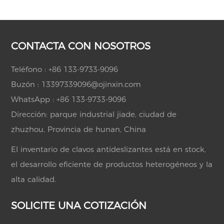
CONTACTA CON NOSOTROS
Teléfono :
+86 133-9733-9096
Buzón :
13397339096@ojinxin.com
WhatsApp :
+86 133-9733-9096
Dirección: parque industrial jiade, ciudad de
zhuzhou, Provincia de hunan, China
El inventario de clavos antideslizantes está en stock,
el desarrollo eficiente de productos heterogéneos y la
alta calidad.
SOLICITE UNA COTIZACIÓN