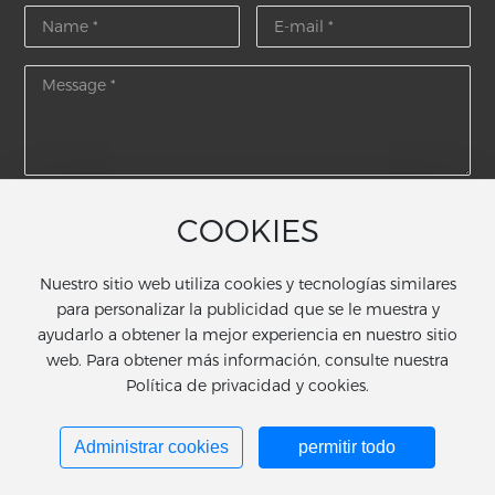
Submit
COOKIES
Nuestro sitio web utiliza cookies y tecnologías similares
para personalizar la publicidad que se le muestra y
Copyright © Zhuzhou Jinxin Group Cemented Carbure
ayudarlo a obtener la mejor experiencia en nuestro sitio
Co., Ltd.
web. Para obtener más información, consulte nuestra
Este sitio es compatible con IPv4 IPv6.
Política de privacidad y cookies.
SEO
Powered by
www.300.cn
ChangSha
Licencia comercial
湘ICP备2021018807号-3
Administrar cookies
permitir todo